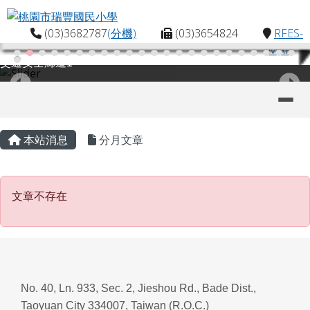
桃園市瑞豐國民小學
跳至主內容區
(03)3682787
(分機)
(03)3654824
RFES-
MAP
交通安全廊道1
導覽列
主內容區域
頁尾區域
本站消息
分月文章
文章不存在
文章不存在
No. 40, Ln. 933, Sec. 2, Jieshou Rd., Bade Dist.,
Taoyuan City 334007, Taiwan (R.O.C.)