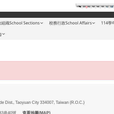
(03)3682787
(分
組織School Sections
校務行政School Affairs
114
g
ade Dist., Taoyuan City 334007, Taiwan (R.O.C.)
33
巷
40
號
查看地圖(MAP)