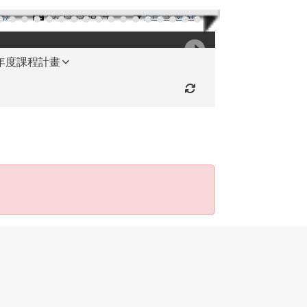
機)
(03)3654824
RFES-MAP
學年度課程計畫
重新取得佈景設定