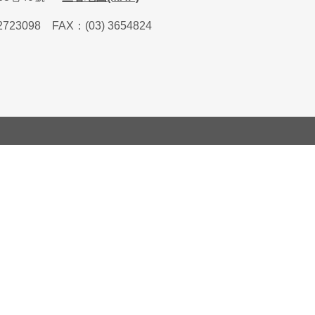
2723098
FAX
：
(03) 3654824