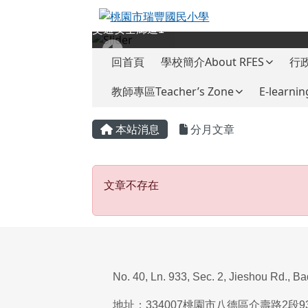
桃園市瑞豐國民小學
跳至主內容區
交通安全廊道1
導覽列
回首頁
學校簡介About RFES
行政
教師專區Teacher’s Zone
E-learnin
頁尾區域
主內容區域
本站消息
分月文章
文章不存在
文章不存在
No. 40, Ln. 933, Sec. 2, Jieshou Rd., B
地址：
334007
桃園市八德區介壽路
2
段
9