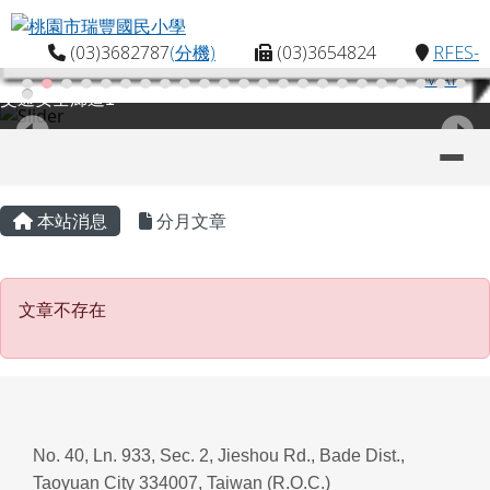
桃園市瑞豐國民小學
跳至主內容區
(03)3682787
(分機)
(03)3654824
RFES-
MAP
交通安全廊道1
導覽列
主內容區域
頁尾區域
本站消息
分月文章
文章不存在
文章不存在
No. 40, Ln. 933, Sec. 2, Jieshou Rd., Bade Dist.,
Taoyuan City 334007, Taiwan (R.O.C.)