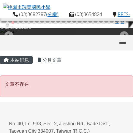
桃園市瑞豐國民小學
跳至主內容區
(03)3682787
(分機)
(03)3654824
RFES-
MAP
交通安全廊道1
導覽列
主內容區域
頁尾區域
本站消息
分月文章
文章不存在
文章不存在
No. 40, Ln. 933, Sec. 2, Jieshou Rd., Bade Dist.,
Taoyuan City 334007, Taiwan (R.O.C.)