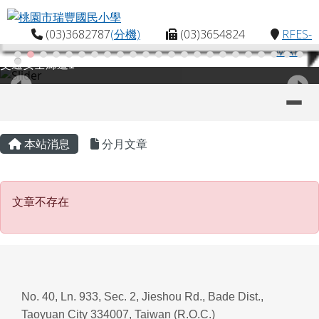
桃園市瑞豐國民小學
跳至主內容區
(03)3682787
(分機)
(03)3654824
RFES-
MAP
交通安全廊道1
導覽列
主內容區域
頁尾區域
本站消息
分月文章
文章不存在
文章不存在
No. 40, Ln. 933, Sec. 2, Jieshou Rd., Bade Dist.,
Taoyuan City 334007, Taiwan (R.O.C.)