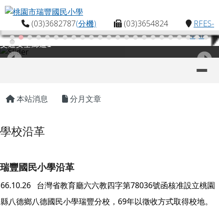
桃園市瑞豐國民小學
跳至主內容區
(03)3682787
(分機)
(03)3654824
RFES-
MAP
交通安全廊道1
導覽列
主內容區域
頁尾區域
本站消息
分月文章
學校沿革
學校沿革
empty head
瑞豐國民小學沿革
66.10.26 台灣省教育廳六六教四
第78036號函核准設立桃園
字
縣八德鄉八德國民小學瑞豐分校，69年以徵收方式取得校地。