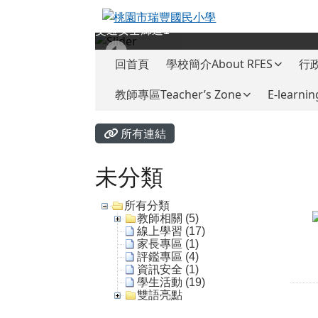
桃園市瑞豐國民小學
跳至主內容區
交通安全廊道1
導覽列
回首頁
學校簡介About RFES
行政
教師專區Teacher’s Zone
E-learnin
頁尾區域
主內容區域
所有連結
未分類
所有分類
教師相關 (5)
線上學習 (17)
家長專區 (1)
評鑑專區 (4)
資訊安全 (1)
學生活動 (19)
雙語亮點