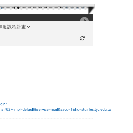
機)
(03)3654824
RFES-MAP
學年度課程計畫
重新取得佈景設定
ogin?
il%2F<mpl=default&service=mail&sacu=1&hd=stu.rfes.tyc.edu.tw