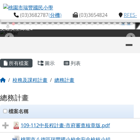
桃園市瑞豐國民小學
跳至主內容區
(03)3682787
(分機)
(03)3654824
RFES-
MAP
交通安全廊道1
導覽列
主內容區域
頁尾區域
所有檔案
圖示
列表
回首頁
校務及課程計畫
總務計畫
總務計畫
clickAll
檔案名稱
109-112中長程計畫-市府審查核章版.pdf
桃園市八德區瑞豐國小校舍安全檢核小組