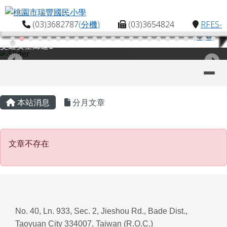
桃園市瑞豐國民小學
跳至主內容區
(03)3682787
(分機)
(03)3654824
RFES-
MAP
交通安全廊道1
導覽列
主內容區域
頁尾區域
本站消息
分月文章
文章不存在
文章不存在
No. 40, Ln. 933, Sec. 2, Jieshou Rd., Bade Dist.,
Taoyuan City 334007, Taiwan (R.O.C.)