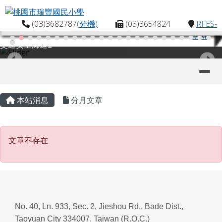
桃園市瑞豐國民小學
跳至主內容區
(03)3682787
(分機)
(03)3654824
RFES-
MAP
交通安全廊道1
導覽列
主內容區域
頁尾區域
本站消息
分月文章
文章不存在
文章不存在
No. 40, Ln. 933, Sec. 2, Jieshou Rd., Bade Dist.,
Taoyuan City 334007, Taiwan (R.O.C.)