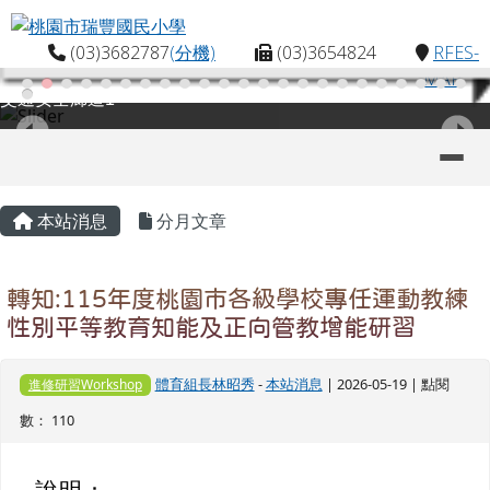
桃園市瑞豐國民小學
跳至主內容區
(03)3682787
(分機)
(03)3654824
RFES-
MAP
交通安全廊道1
導覽列
主內容區域
頁尾區域
本站消息
分月文章
轉知:115年度桃園市各級學校專任運動教練
性別平等教育知能及正向管教增能研習
體育組長林昭秀
-
本站消息
| 2026-05-19 | 點閱
進修研習Workshop
數： 110