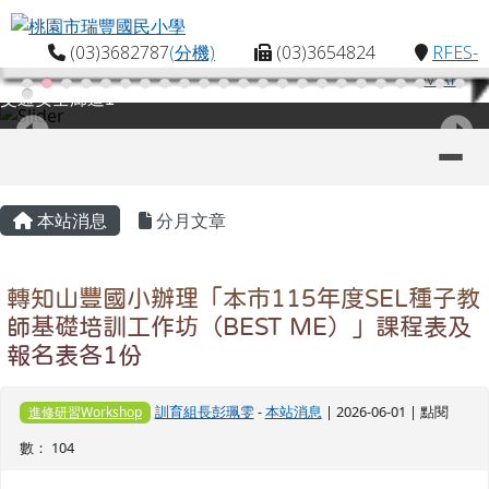
桃園市瑞豐國民小學
跳至主內容區
(03)3682787
(分機)
(03)3654824
RFES-
MAP
交通安全廊道1
導覽列
主內容區域
頁尾區域
本站消息
分月文章
轉知山豐國小辦理「本市115年度SEL種子教
師基礎培訓工作坊（BEST ME）」課程表及
報名表各1份
訓育組長彭珮雯
-
本站消息
| 2026-06-01 | 點閱
進修研習Workshop
數： 104