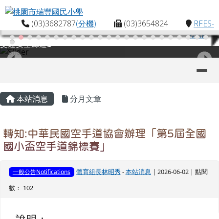
桃園市瑞豐國民小學
跳至主內容區
(03)3682787
(分機)
(03)3654824
RFES-
MAP
交通安全廊道1
導覽列
主內容區域
頁尾區域
本站消息
分月文章
轉知:中華民國空手道協會辦理「第5屆全國
國小盃空手道錦標賽」
體育組長林昭秀
-
本站消息
| 2026-06-02 | 點閱
一般公告Notifications
數： 102