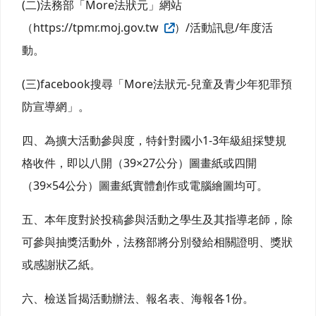
(二)法務部「More法狀元」網站
（https://tpmr.moj.gov.tw
）/活動訊息/年度活
動。
(三)facebook搜尋「More法狀元-兒童及青少年犯罪預
防宣導網」。
四、為擴大活動參與度，特針對國小1-3年級組採雙規
格收件，即以八開（39×27公分）圖畫紙或四開
（39×54公分）圖畫紙實體創作或電腦繪圖均可。
五、本年度對於投稿參與活動之學生及其指導老師，除
可參與抽獎活動外，法務部將分別發給相關證明、獎狀
或感謝狀乙紙。
六、檢送旨揭活動辦法、報名表、海報各1份。