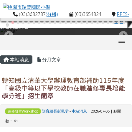
桃園市瑞豐國民小學
跳至主內容區
(03)3682787
(分機)
(03)3654824
RFES-
MAP
交通安全廊道1
導覽列
主內容區域
頁尾區域
本站消息
分月文章
轉知國立清華大學辦理教育部補助115年度
「高級中等以下學校教師在職進修專長增能
學分班」招生簡章
訓育組長彭珮雯
-
本站消息
| 2026-07-06 | 點閱
進修研習Workshop
數： 61