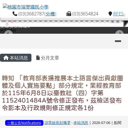
桃園市瑞豐國民小學
跳至主內容區
(03)3682787
(分機)
(03)3654824
RFES-
MAP
交通安全廊道1
導覽列
主內容區域
頁尾區域
本站消息
分月文章
轉知 「教育部表揚推展本土語言傑出貢獻團
體及個人實施要點」部分規定，業經教育部
於115年6月8日以臺教社（四）字第
1152401484A號令修正發布，茲檢送發布
令影本及行政規則修正規定各1份
訓育組長彭珮雯
-
本站消息
| 2026-07-06 | 點閱
一般公告Notifications