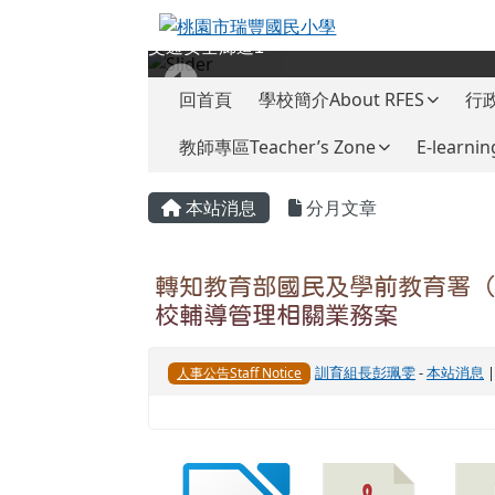
桃園市瑞豐國民小學
跳至主內容區
交通安全廊道1
導覽列
回首頁
學校簡介About RFES
行政
教師專區Teacher’s Zone
E-learnin
頁尾區域
主內容區域
本站消息
分月文章
轉知教育部國民及學前教育署（
校輔導管理相關業務案
訓育組長彭珮雯
-
本站消息
|
人事公告Staff Notice