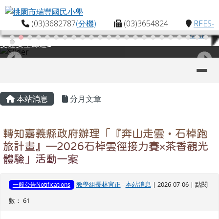
桃園市瑞豐國民小學
跳至主內容區
(03)3682787
(分機)
(03)3654824
RFES-
MAP
交通安全廊道1
導覽列
主內容區域
頁尾區域
本站消息
分月文章
轉知嘉義縣政府辦理「『奔山走雲・石棹跑
旅計畫』—2026石棹雲徑接力賽×茶香觀光
體驗」活動一案
教學組長林宜正
-
本站消息
| 2026-07-06 | 點閱
一般公告Notifications
數： 61