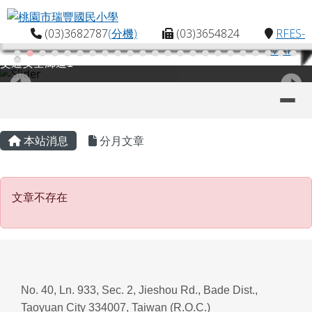
桃園市瑞豐國民小學
跳至主內容區
(03)3682787
(分機)
(03)3654824
RFES-
MAP
交通安全廊道1
導覽列
主內容區域
頁尾區域
本站消息
分月文章
文章不存在
文章不存在
No. 40, Ln. 933, Sec. 2, Jieshou Rd., Bade Dist.,
Taoyuan City 334007, Taiwan (R.O.C.)