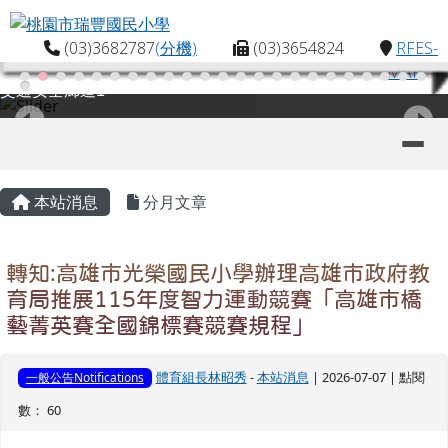
桃園市瑞豐國民小學
跳至主內容區
(03)3682787
(分機)
(03)3654824
RFES-
MAP
交通安全廊道1
導覽列
主內容區域
頁尾區域
本站消息
分月文章
轉知:高雄市光榮國民小學辦理高雄市政府教
育局推展115年度智力運動競賽「高雄市橋
藝菁英賽全國錦標賽競賽規程」
體育組長林昭秀
-
本站消息
| 2026-07-07 | 點閱
一般公告Notifications
數： 60