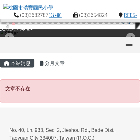
桃園市瑞豐國民小學
跳至主內容區
(03)3682787
(分機)
(03)3654824
RFES-
MAP
交通安全廊道1
導覽列
主內容區域
頁尾區域
本站消息
分月文章
文章不存在
文章不存在
No. 40, Ln. 933, Sec. 2, Jieshou Rd., Bade Dist.,
Taoyuan City 334007, Taiwan (R.O.C.)