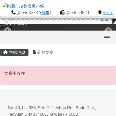
桃園市瑞豐國民小學
跳至主內容區
(03)3682787
(分機)
(03)3654824
RFES-
MAP
交通安全廊道1
導覽列
主內容區域
頁尾區域
本站消息
分月文章
文章不存在
文章不存在
No. 40, Ln. 933, Sec. 2, Jieshou Rd., Bade Dist.,
Taoyuan City 334007, Taiwan (R.O.C.)