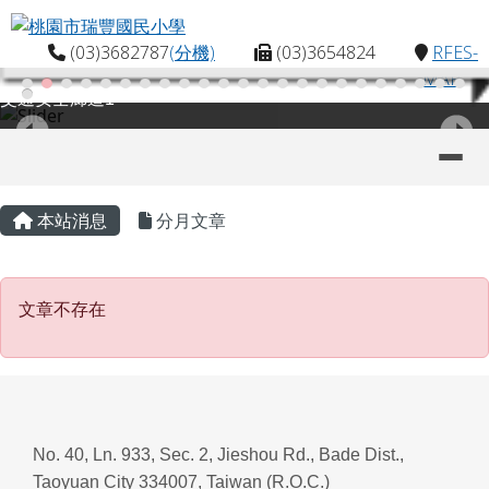
桃園市瑞豐國民小學
跳至主內容區
(03)3682787
(分機)
(03)3654824
RFES-
MAP
交通安全廊道1
導覽列
主內容區域
頁尾區域
本站消息
分月文章
文章不存在
文章不存在
No. 40, Ln. 933, Sec. 2, Jieshou Rd., Bade Dist.,
Taoyuan City 334007, Taiwan (R.O.C.)