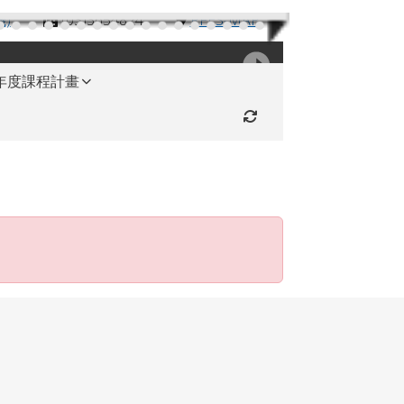
機)
(03)3654824
RFES-MAP
學年度課程計畫
重新取得佈景設定