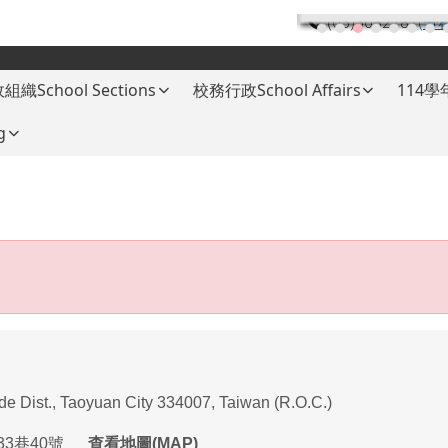
(03)3682787
(分
組織School Sections
校務行政School Affairs
114
g
ade Dist., Taoyuan City 334007, Taiwan (R.O.C.)
33
巷
40
號
查看地圖(MAP)