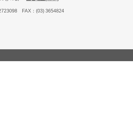
2723098
FAX
：
(03) 3654824