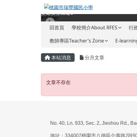
桃園市瑞豐國民小學
跳至主內容區
圖書館前庭
導覽列
回首頁
學校簡介About RFES
行政
教師專區Teacher’s Zone
E-learnin
頁尾區域
主內容區域
本站消息
分月文章
文章不存在
文章不存在
No. 40, Ln. 933, Sec. 2, Jieshou Rd., B
地址：
334007
桃園市八德區介壽路
2
段
9