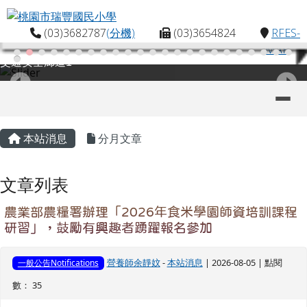
桃園市瑞豐國民小學
跳至主內容區
(03)3682787
(分機)
(03)3654824
RFES-
MAP
交通安全廊道1
導覽列
主內容區域
頁尾區域
本站消息
分月文章
文章列表
農業部農糧署辦理「2026年食米學園師資培訓課程
研習」，鼓勵有興趣者踴躍報名參加
營養師余靜妏
-
本站消息
| 2026-08-05 | 點閱
一般公告Notifications
數： 35