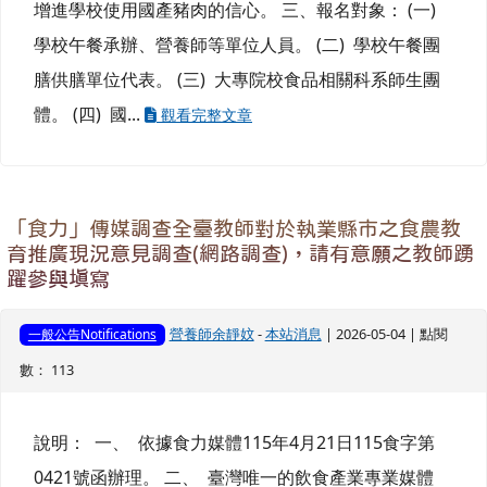
增進學校使用國產豬肉的信心。 三、報名對象： (一)
學校午餐承辦、營養師等單位人員。 (二) 學校午餐團
膳供膳單位代表。 (三) 大專院校食品相關科系師生團
體。 (四) 國...
觀看完整文章
「食力」傳媒調查全臺教師對於執業縣市之食農教
育推廣現況意見調查(網路調查)，請有意願之教師踴
躍參與填寫
營養師余靜妏
-
本站消息
| 2026-05-04 | 點閱
一般公告Notifications
數： 113
說明： 一、 依據食力媒體115年4月21日115食字第
0421號函辦理。 二、 臺灣唯一的飲食產業專業媒體