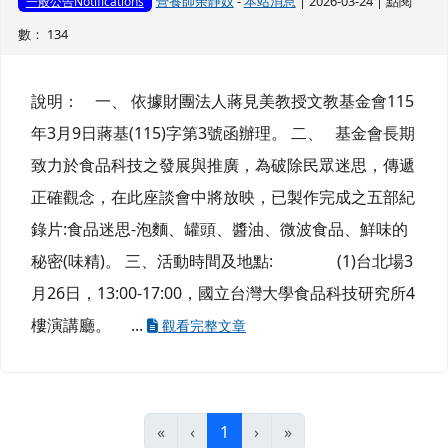
營養師余靜妏
-
本站消息
| 2026-03-24 | 點閱
一般公告Notifications
數： 134
說明： 一、 依據財團法人蔣見美教授文教基金會115
年3月9日蔣基(115)字第3號函辦理。 二、 基金會長期
致力於食品科技之發展與推廣，為破除民眾迷思，傳遞
正確觀念，在此座談會中將放映，已製作完成之五部紀
錄片:食品迷思-泡麵、罐頭、醬油、微波食品、鮮味的
秘密(味精)。 三、活動時間及地點: (1)台北場3
月26日，13:00-17:00，國立台灣大學食品科技研究所4
樓演講廳。 ...
觀看完整文章
(目前頁次)
«
‹
1
›
»