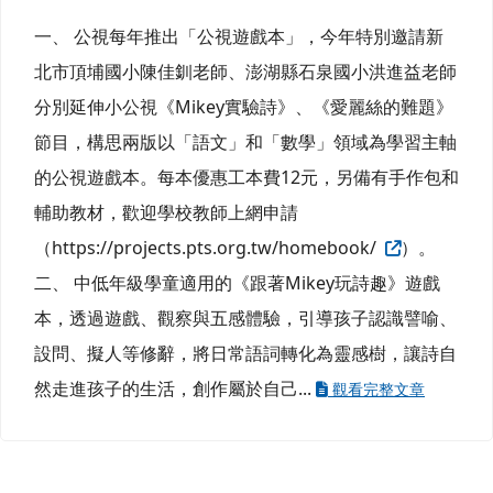
一、 公視每年推出「公視遊戲本」，今年特別邀請新
北市頂埔國小陳佳釧老師、澎湖縣石泉國小洪進益老師
分別延伸小公視《Mikey實驗詩》、《愛麗絲的難題》
節目，構思兩版以「語文」和「數學」領域為學習主軸
的公視遊戲本。每本優惠工本費12元，另備有手作包和
輔助教材，歡迎學校教師上網申請
（https://projects.pts.org.tw/homebook/
）。
二、 中低年級學童適用的《跟著Mikey玩詩趣》遊戲
本，透過遊戲、觀察與五感體驗，引導孩子認識譬喻、
設問、擬人等修辭，將日常語詞轉化為靈感樹，讓詩自
然走進孩子的生活，創作屬於自己...
觀看完整文章