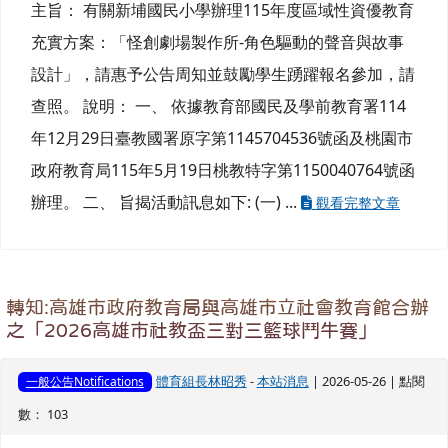
主旨： 有關新埔國民小學辦理115年度區域性資優教育
充實方案：「怪創劇場製作所-角色驅動的聲音與故事
設計」，請惠予公告周知並鼓勵學生踴躍報名參加，請
查照。 說明： 一、 依據教育部國民及學前教育署114
年12月29日臺教國署原字第1145704536號函及桃園市
政府教育局115年5月19日桃教特字第1150040764號函
辦理。 二、 旨揭活動訊息如下: (一) ...
觀看完整文章
轉知:高雄市政府教育局與高雄市立社會教育館合辦
之「2026高雄市社教盃三對三籃球鬥牛賽」
體育組長林昭秀
-
本站消息
| 2026-05-26 | 點閱
一般公告Notifications
數： 103