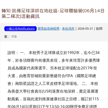
轉知:銘傳足球深耕在地社區-足球體驗營(06月14日
第二梯次)活動資訊
體育組長林昭秀
-
本站消息
| 2026-05-21 | 點閱
一般公告Notifications
數： 113
說明： 一、 本校男子足球隊成立於1992年，迄今已34
年，於各項聯賽均有優異表現，多年來培育許多優秀隊
員成為國家代表隊選手。另本校足球場配合2017年世
大運，由教育部補助重新整建符合FIFA（國際足球總
會）兩顆星認證之人工草皮標準足球場地。 二、 本校
為善盡大學社會責任(USR)落實在地深耕，奠定基層運
動風氣，並藉此達到推展健康社區之目標，擬訂於115
年06月14日(星期日)下午13:50-16:00辦理免費足球體