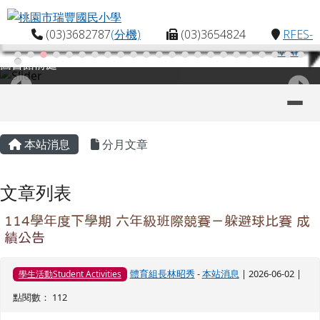
桃園市瑞豐國民小學
跳至主內容區
(03)3682787
(分機)
(03)3654824
RFES-
MAP
圖書館前庭
導覽列
主內容區域
頁尾區域
本站消息
分月文章
文章列表
114學年度下學期 六年級班際競賽－躲避球比賽 成
績公告
體育組長林昭秀
-
本站消息
| 2026-06-02 |
學生活動Student Activities
點閱數： 112