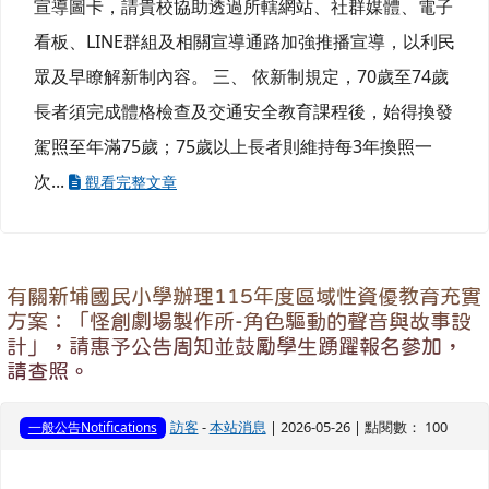
宣導圖卡，請貴校協助透過所轄網站、社群媒體、電子
看板、LINE群組及相關宣導通路加強推播宣導，以利民
眾及早瞭解新制內容。 三、 依新制規定，70歲至74歲
長者須完成體格檢查及交通安全教育課程後，始得換發
駕照至年滿75歲；75歲以上長者則維持每3年換照一
次...
觀看完整文章
有關新埔國民小學辦理115年度區域性資優教育充實
方案：「怪創劇場製作所-角色驅動的聲音與故事設
計」，請惠予公告周知並鼓勵學生踴躍報名參加，
請查照。
訪客
-
本站消息
| 2026-05-26 | 點閱數： 100
一般公告Notifications