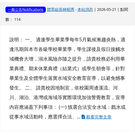
體育組長林昭秀
-
本站消息
| 2026-05-21 | 點閱
一般公告Notifications
數： 114
說明： 一、 適逢學生畢業季每年5月氣候漸趨炎熱，適
逢汛期與本市各級學校畢業季，學生課後及假日接觸水
域機會大增，溺水風險亦隨之提升，請貴校務必利用畢
業典禮、期末休業典禮（結業式）或學生朝會等，針對
畢業生及全體學生落實水域安全教育宣導，以避免憾事
發生。 二、 請貴校因地制宜，依校園周邊溪流、河
川、湖泊、港灣或海域等實際環境加強警覺教育，宣導
內容應涵蓋下列事項： (一) 慎選合法安全水域：戲水或
從事水域活動時，應選擇合法、...
觀看完整文章